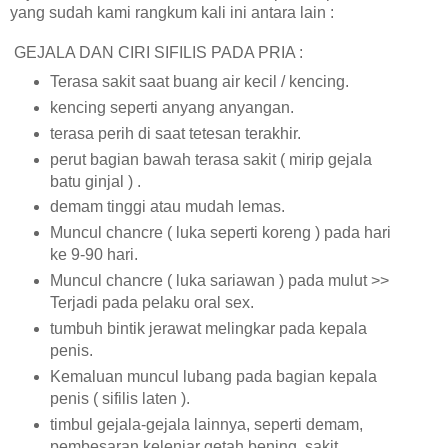
yang sudah kami rangkum kali ini antara lain :
GEJALA DAN CIRI SIFILIS PADA PRIA :
Terasa sakit saat buang air kecil / kencing.
kencing seperti anyang anyangan.
terasa perih di saat tetesan terakhir.
perut bagian bawah terasa sakit ( mirip gejala
batu ginjal ) .
demam tinggi atau mudah lemas.
Muncul chancre ( luka seperti koreng ) pada hari
ke 9-90 hari.
Muncul chancre ( luka sariawan ) pada mulut >>
Terjadi pada pelaku oral sex.
tumbuh bintik jerawat melingkar pada kepala
penis.
Kemaluan muncul lubang pada bagian kepala
penis ( sifilis laten ).
timbul gejala-gejala lainnya, seperti demam,
pembesaran kelenjar getah bening, sakit