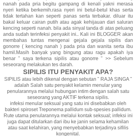
nanah pada pria begitu gampang di kenali yakni merasa
nyeri ketika berkemih.rasa nyeri ini betul-betul khas serta
tidak tertahan kan seperti panas serta terbakar. diluar itu
bakal keluar cairan putih atau agak kehijauan dari saluran
kencing seperti nanah. bila ada sinyal tanda di atas peluang
anda sudah terinfeksi penyakit ini.. Kali ini BLOGGER akan
membahas tuntas mengenai gejala gejala sipilis dan
gonorre ( kencing nanah ) pada pria dan wanita serta ibu
hamil.Masih banyak yang bingung atau ragu apakah iya
benar " saya terkena sipilis atau gonorre " >> Sebelum
seseorang melakukan tes darah.
SIPILIS ITU PENYAKIT APA?
SIPILIS atau lebih dikenal dengan sebutan " RAJA SINGA "
adalah Salah satu penyakit kelamin menular yang
penularannya melalui hubungan intim dengan salah satu
seseorang yang AKTIF terkena sipilis.
infeksi menular seksual yang satu ini disebabkan oleh
bakteri spiroset Treponema pallidum sub-spesies pallidum.
Rute utama penularannya melalui kontak seksual; infeksi ini
juga dapat ditularkan dari ibu ke janin selama kehamilan
atau saat kelahiran, yang menyebabkan terjadinya sifilis
kongenital.